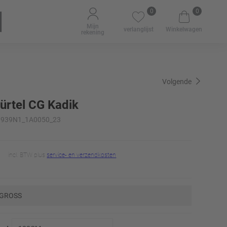
0
0
Mijn
verlanglijst
Winkelwagen
rekening
Volgende
ürtel CG Kadik
 61.939N1_1A0050_23
incl. BTW plus
service- en verzendkosten
 GROSS