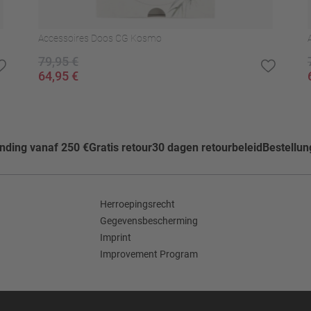
Accessoires Doos CG Kosmo
79,95 €
64,95 €
ending vanaf 250 €
Gratis retour
30 dagen retourbeleid
Bestellun
Herroepingsrecht
Gegevensbescherming
Imprint
Improvement Program