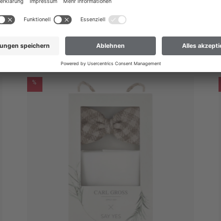
r Freizeit und Business Casual. Edle Lederabschlüsse unterstreichen den
leveren aan Nederland
 hier niet bij? Dan helpt onze klantenservice u graag verder.
MOGELIJKE ALTERNATIEVEN
%