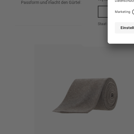
Passform und macht den Gürtel zum vielseitigen Begleiter fü
Fit
Modern Fit
Ja, 
70% Polyester
Staat uw leveringsland
Buitenstof
20% Spandex
10% Leer
Niet wassen
Niet bleken
Onderhoudsinstructies
Niet strijken
Niet in de droger
Patroon
Gedessineerd
Bevat niet uit textiel bestaande
Nee
delen van dierlijke oorsprong