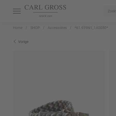
SHOP
SALE
INSPIRATION
Home
SHOP
Accessoires
*61.939N1_1A0050*
Alle artikelen
Alle artikelen
Alle artikelen
Vorige