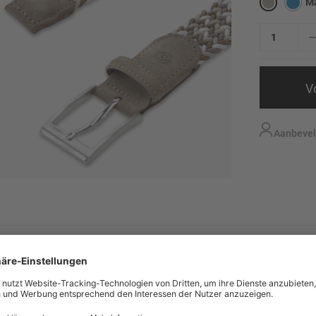
M
V
Aanbevel
aan Nederland leveren?
tzt stilvolle Akzente und verbindet lässige Eleganz mit funktionalem Desi
lling alleen verzenden naar adressen in het geselecteerde land.