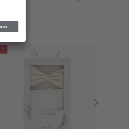
 hochwertigen Charakter.
%
%