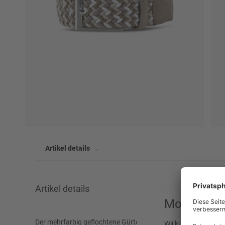
Artikel details
Artikel details
Moeten we 
Merk
CARL GROSS
Der mehrfarbig geflochtene Gürtel CG Kadik von CARL GROSS se
Wij kunnen uw beste