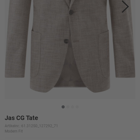
Jas CG Tate
Artikelnr.: 61.312S0_127292_71
Modern Fit