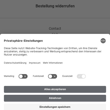
Bestellung widerrufen
Gietvorm met sleuven
Zijsplitten
Zijzakken
Contact
Geruite zakken
FAQ
AV
Faconart
Bedrijf / Carrière
Hoekige kraag
Herroepingsrecht
Basisvorm
Gegevensbescherming
Imprint
Enkele rij
Improvement Program
Mouwlengte (ong. in maat 50)
Betaalmethoden
64,9 cm
Levering
B2B
Bevat niet uit textiel bestaande delen van dierlijke
oorsprong
Ja