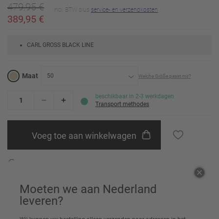
479,95 €
incl. BTW plus
service- en verzendkosten
389,95 €
CARL GROSS BLACK LINE
Maat
50
Welche Größe passt mir?
24
Erinnere mich
beschikbaar in 2-3 werkdagen
Transport methodes
25
Erinnere mich
Voeg toe aan winkelwagen
26
Erinnere mich
27
Erinnere mich
Aanbevelen aan vrienden
28
Erinnere mich
Moeten we aan Nederland
29
Erinnere mich
leveren?
30
Erinnere mich
Artikel details