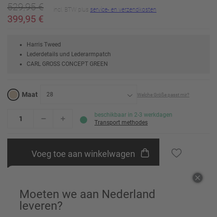
529,95 €
incl. BTW plus
service- en verzendkosten
399,95 €
Harris Tweed
Lederdetails und Lederarmpatch
CARL GROSS CONCEPT GREEN
Maat
28
Welche Größe passt mir?
24
Erinnere mich
beschikbaar in 2-3 werkdagen
Transport methodes
25
Erinnere mich
Voeg toe aan winkelwagen
26
Erinnere mich
27
Erinnere mich
Aanbevelen aan vrienden
Moeten we aan Nederland
28
leveren?
29
Erinnere mich