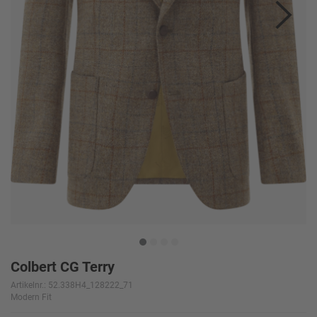
Colbert CG Terry
Artikelnr.: 52.338H4_128222_71
Modern Fit