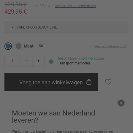
529,95 €
incl. BTW plus
service- en verzendkosten
429,95 €
CARL GROSS BLACK LINE
Maat
50
Welche Größe passt mir?
24
Erinnere mich
beschikbaar in 2-3 werkdagen
Transport methodes
25
Erinnere mich
Voeg toe aan winkelwagen
26
Erinnere mich
27
Erinnere mich
Aanbevelen aan vrienden
28
Erinnere mich
Moeten we aan Nederland
29
Erinnere mich
leveren?
30
Erinnere mich
Artikel details
Wij kunnen uw bestelling alleen verzenden naar adressen in het