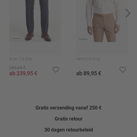
53,5 cm
62
Erinnere mich
Onderhoudsinstructies
64
Erinnere mich
Schoon: Perchloorethyleen enz., voorzichtig
66
Erinnere mich
Warm ijzer (110°C)
98
Erinnere mich
Niet bleken
102
Erinnere mich
Niet in de droger
Broek CG Silas
Hemd CG Elvio
Niet wassen
106
Erinnere mich
289,95 €
ab 239,95 €
ab 89,95 €
Patroon
110
Erinnere mich
Gestreept
114
Erinnere mich
Gietvorm met sleuven
118
Erinnere mich
Zijsplitten
Gratis verzending vanaf 250 €
Zijzakken
Gratis retour
Klepzakken recht
30 dagen retourbeleid