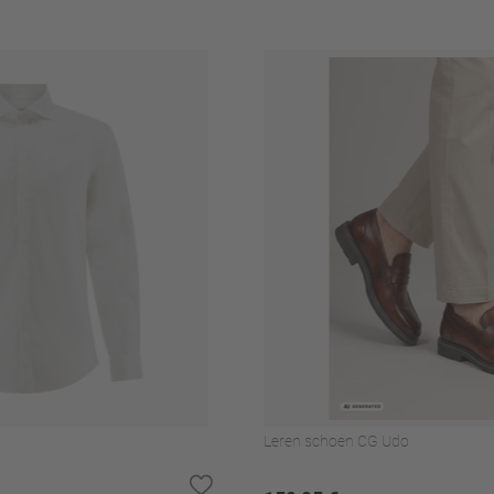
leen enz., voorzichtig
Leren schoen CG Udo