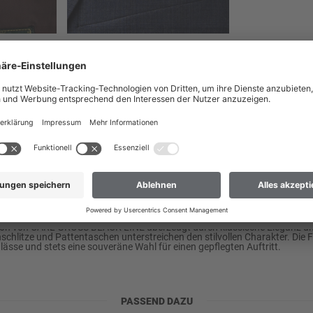
aan Nederland leveren?
lling alleen verzenden naar adressen in het geselecteerde land.
leveren aan Nederland
 hier niet bij? Dan helpt onze klantenservice u graag verder.
LINE
ion von
CARL GROSS BLACK LINE
überzeugt durch klassische Eleganz und
nschlitze und Pattentaschen unterstreichen den stilvollen Charakter. Die Fa
Anlässe und stets eine souveräne Wahl für einen gepflegten Auftritt.
PASSEND DAZU