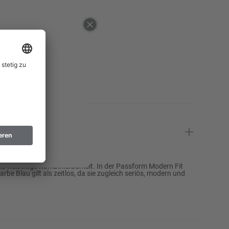
48
50
52
Erinnere mich
54
Erinnere mich
56
58
60
62
 vielseitige Kombinierbarkeit. In der Passform Modern Fit
rbe Blau gilt als zeitlos, da sie zugleich seriös, modern und
64
Erinnere mich
66
Erinnere mich
98
Erinnere mich