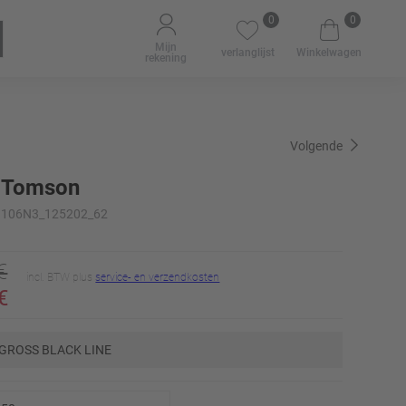
0
0
Mijn
verlanglijst
Winkelwagen
rekening
Volgende
 Tomson
 61.106N3_125202_62
€
incl. BTW plus
service- en verzendkosten
€
GROSS BLACK LINE