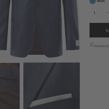
Maat
V
Aanbevel