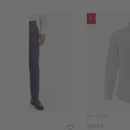
Lining processing
Geheel gevoerd
%
Ruglengte (ong. in maat 50)
75 cm
½ Omtrekbreedte (ong. in maat 50)
53,5 cm
Schoon: Perchloorethy
Warm ijzer (110°C)
Onderhoudsinstructies
Niet bleken
Niet in de droger
Niet wassen
Patroon
Geruit
Gietvorm met sleuven
Zijsplitten
Shirt CG Emil
Zijzakken
Klepzakken recht
99,95 €