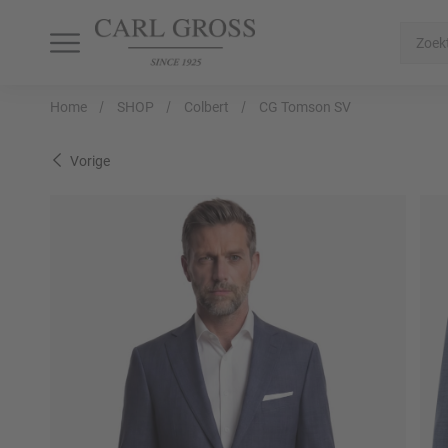
SHOP
SALE
INSPIRATION
Home
SHOP
Colbert
CG Tomson SV
Alle artikelen
Alle artikelen
Alle artikelen
Vorige