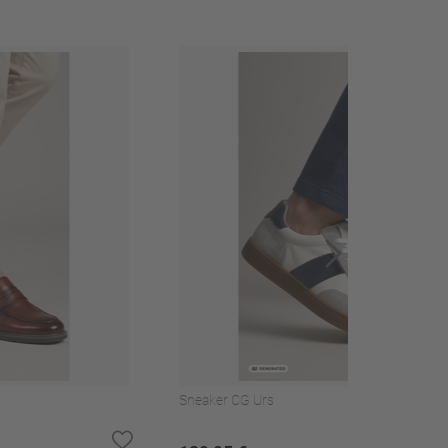
102
Erinnere mich
106
Erinnere mich
110
Erinnere mich
114
Erinnere mich
118
Erinnere mich
Sneaker CG Urs