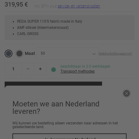
319,95 €
incl. BTW plus
service- en verzendkosten
REDA SUPER 110'S fabric made in Italy
AMF-stiksel (kleermakersnaad)
CARL GROSS
Maat
50
Welche Größe passt mir?
23
beschikbaar in 2-3 werkdagen
Transport methodes
24
Voeg toe aan winkelwagen
25
Moeten we aan Nederland
25,5
leveren?
Aanbevelen aan vrienden
26
Wij kunnen uw bestelling alleen verzenden naar adressen in het
geselecteerde land.
26,5
Erinnere mich