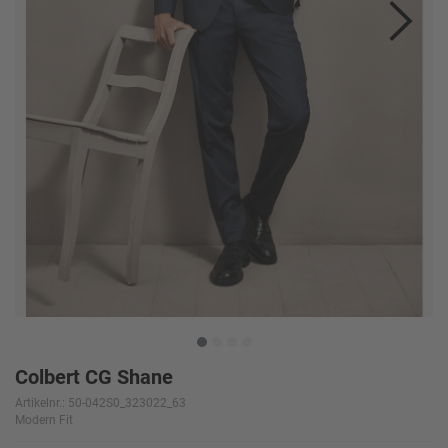
Colbert CG Shane
Artikelnr.: 50-042S0_323022_63
Modern Fit